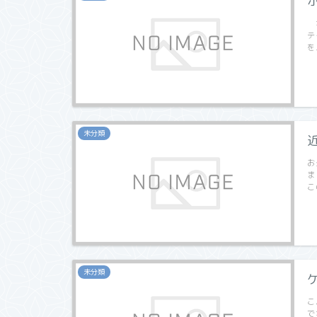
オ
テ
を
未分類
お
ま
こ
未分類
こ
で