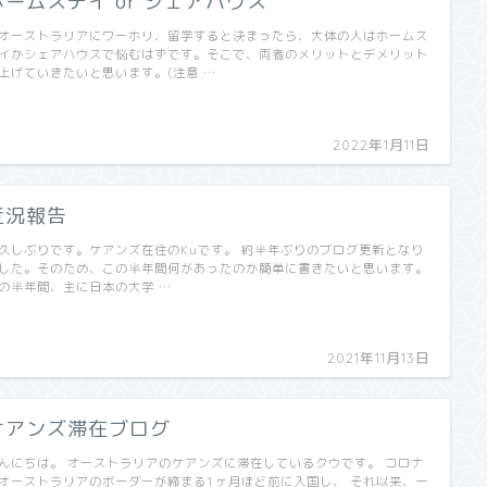
ホームステイ or シェアハウス
ーストラリアにワーホリ、留学すると決まったら、大体の人はホームス
イかシェアハウスで悩むはずです。そこで、両者のメリットとデメリット
上げていきたいと思います。(注意 …
2022年1月11日
近況報告
久しぶりです。ケアンズ在住のKuです。 約半年ぶりのブログ更新となり
した。そのため、この半年間何があったのか簡単に書きたいと思います。
の半年間、主に日本の大学 …
2021年11月13日
ケアンズ滞在ブログ
んにちは。 オーストラリアのケアンズに滞在しているクウです。 コロナ
オーストラリアのボーダーが締まる1ヶ月ほど前に入国し、 それ以来、一