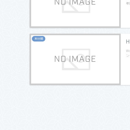
年
未分類
H
W
ン